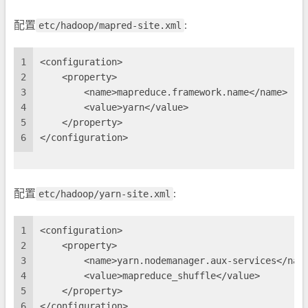
配置
etc/hadoop/mapred-site.xml
:
1
<configuration>
2
    <property>
3
        <name>mapreduce.framework.name</name>
4
        <value>yarn</value>
5
    </property>
6
</configuration>
配置
etc/hadoop/yarn-site.xml
:
1
<configuration>
2
    <property>
3
        <name>yarn.nodemanager.aux-services</nam
4
        <value>mapreduce_shuffle</value>
5
    </property>
6
</configuration>