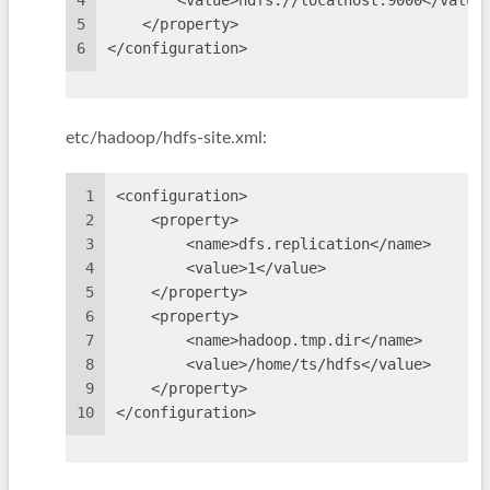
4
        <value>hdfs://localhost:9000</value
5
    </property>
6
</configuration>
etc/hadoop/hdfs-site.xml:
1
<configuration>
2
    <property>
3
        <name>dfs.replication</name>
4
        <value>1</value>
5
    </property>
6
    <property>
7
        <name>hadoop.tmp.dir</name>
8
        <value>/home/ts/hdfs</value>
9
    </property>
10
</configuration>